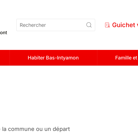
n
Guichet 
ont
Habiter Bas-Intyamon
Famille e
e la commune ou un départ