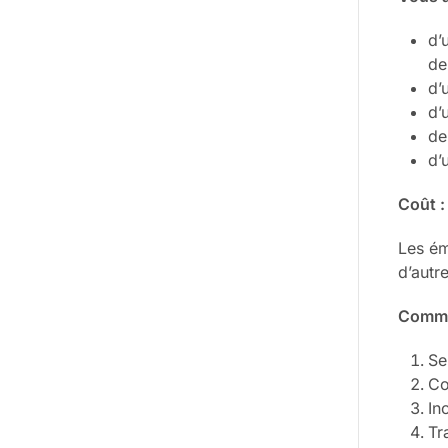
d’
de
d’
d’
de
d’
Coût :
Les ém
d’autr
Comme
Se
Co
In
Tr