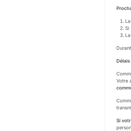
Proch
La
Si
La
Durant
Délais 
Commun
Votre 
commu
Commun
transm
Si vot
person